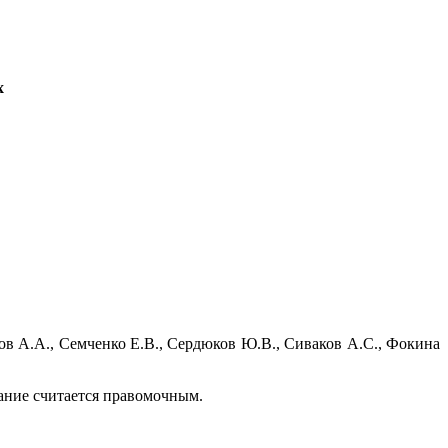
х
ов А.А., Семченко Е.В., Сердюков Ю.В., Сиваков А.С., Фокина
дание считается правомочным.