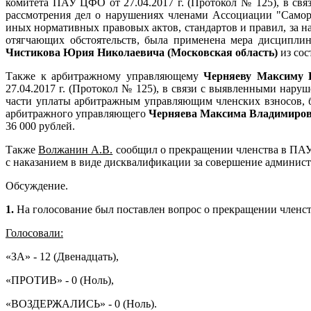
комитета ПАУ ЦФО от 27.04.2017 г. (Протокол № 125), в св
рассмотрения дел о нарушениях членами Ассоциации "Самор
иных нормативных правовых актов, стандартов и правил, за на
отягчающих обстоятельств, была применена мера дисциплин
Чистикова Юрия Николаевича (Московская область)
из со
Также к арбитражному управляющему
Черняеву Максиму 
27.04.2017 г. (Протокол № 125),
в связи с выявленными наруше
части уплаты арбитражным управляющим членских взносов, 
арбитражного управляющего
Черняева Максима Владимиров
36 000 рублей.
Также
Волжанин А.В.
сообщил о прекращении членства в П
с наказанием в виде дисквалификации за совершение админис
Обсуждение.
1.
На голосование был поставлен вопрос о прекращении член
Голосовали:
«ЗА» - 12 (Двенадцать),
«ПРОТИВ» - 0 (Ноль),
«ВОЗДЕРЖАЛИСЬ» - 0 (Ноль).