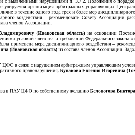
язи с выявленными нарушениями п. 3.7.2. Положения о порядке
егулируемая организация арбитражных управляющих Центральн
личие в течение одного года трех и более мер дисциплинарного 
арного воздействия – рекомендовать Совету Ассоциации рас
става членов Ассоциации.
Владимировичу (Ивановская область)
на основании Постан
ниями условий членства и требований Федерального закона от 
была применена мера дисциплинарного воздействия – рекоменд
ича (Ивановская область)
из состава членов Ассоциации. Задо
АУ ЦФО
в связи с нарушением арбитражным управляющим условий
тративного правонарушения,
Бунакова Евгения Игоревича (Том
ства в ПАУ ЦФО по собственному желанию
Белоногова Виктор