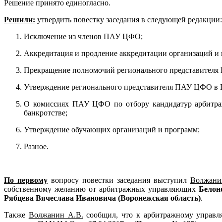
Решение принято единогласно.
Решили:
утвердить повестку заседания в следующей редакции:
Исключение из членов ПАУ ЦФО;
Аккредитация и продление аккредитации организаций и
Прекращение полномочий регионального представителя
Утверждение регионального представителя ПАУ ЦФО в 
О комиссиях ПАУ ЦФО по отбору кандидатур арбитраж
банкротстве;
Утверждение обучающих организаций и программ;
Разное.
По
перв
ому
вопросу повестки заседания выступил
Волжани
собственному желанию от арбитражных управляющих
Белон
Рябцева Вячеслава Ивановича (Воронежская область)
.
Также
Волжанин А.В.
сообщил, что к арбитражному управ