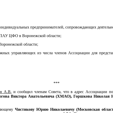
 индивидуальных предпринимателей, сопровождающих деятельн
 ПАУ ЦФО в Воронежской области;
Воронежской области;
ных управляющих из числа членов Ассоциации для представ
***
н А.В.
и сообщил членам Совета, что в адрес Ассоциации п
огова Виктора Анатольевича (ХМАО),
Горшков
а
Никола
я
Н
ляющему
Чистикову Юрию Николаевичу (Московская област