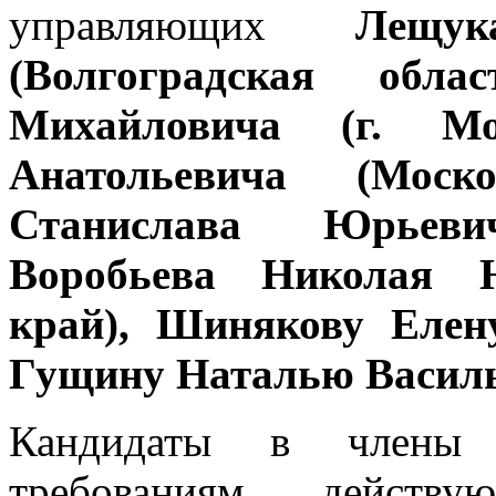
управляющих
Лещу
(Волгоградская област
Михайловича (г. Мо
Анатольевича (Моск
Станислава Юрьеви
Воробьева Николая Ю
край), Шинякову Елен
Гущину Наталью Василье
Кандидаты в члены
требованиям действу