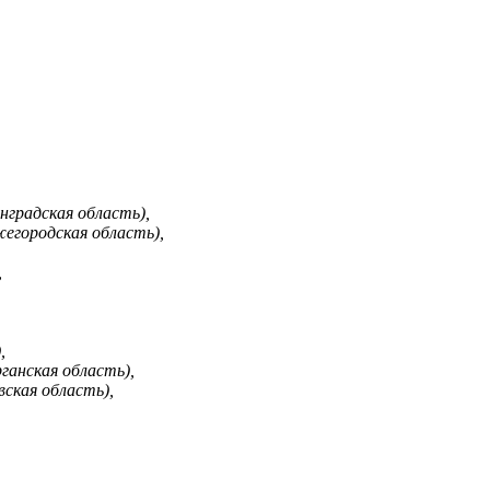
нградская область),
егородская область),
,
,
ганская область),
вская область),