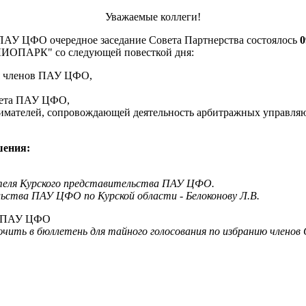
Уважаемые коллеги!
ПАУ ЦФО очередное заседание Совета Партнерства состоялось
0
ЕЛИОПАРК" со следующей повесткой дня:
ия членов ПАУ ЦФО,
овета ПАУ ЦФО,
имателей, сопровождающей деятельность арбитражных управля
шения:
ителя Курского представительства ПАУ ЦФО.
ства ПАУ ЦФО по Курской области - Белоконову Л.В.
та ПАУ ЦФО
ть в бюллетень для тайного голосования по избранию членов