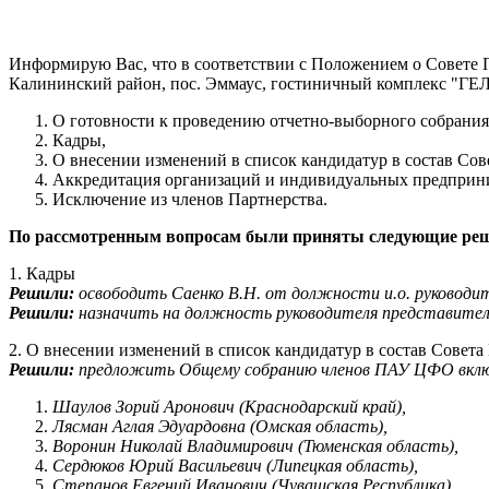
Информирую Вас, что в соответствии с Положением о Совете 
Калининский район, пос. Эммаус, гостиничный комплекс "Г
О готовности к проведению отчетно-выборного собран
Кадры,
О внесении изменений в список кандидатур в состав С
Аккредитация организаций и индивидуальных предприн
Исключение из членов Партнерства.
По рассмотренным вопросам были приняты следующие ре
1. Кадры
Решили:
освободить Саенко В.Н. от должности и.о. руковод
Решили:
назначить на должность руководителя представитель
2. О внесении изменений в список кандидатур в состав Сове
Решили:
предложить Общему собранию членов ПАУ ЦФО включи
Шаулов Зорий Аронович (Краснодарский край),
Лясман Аглая Эдуардовна (Омская область),
Воронин Николай Владимирович (Тюменская область),
Сердюков Юрий Васильевич (Липецкая область),
Степанов Евгений Иванович (Чувашская Республика),