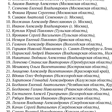
Акимов Виктор Алексеевич (Московская область),
Семченко Евгений Владимирович (Московская область),
Фокина Ирина Сергеевна (Московская область),
Сиваков Анатолий Семенович (г. Москва),
Волжанин Александр Вячеславович (г. Москва),
Иванов Александр Владимирович (г. Москва),
Кутлин Юрий Павлович (Тульская область),
Яровиков Сергей Васильевич (Тульская область),
Немцов Евгений Павлович (Брянская область),
Гамичев Александр Иванович (Вологодская область),
Горшков Николай Николаевич (г. Санкт-Петербург и Лени
Паринский Андрей Иванович (Владимирская область, Ниж
Никитина Людмила Алексеевна (Владимирская область),
Левченко Станислав Викторович (Оренбургская область)
Мешковец Ольга Валентиновна (Костромская область),
Анищенко Александр Валентинович (Красноярский край),
Вдовин Олег Федорович (Нижегородская область),
Харитонов Геннадий Александрович (Калужская область)
Богданов Евгений Анатольевич (Челябинская область, Кур
Богданова Галина Николаевна (Рязанская область, Ульяно
Евстигнеев Алексей Григорьевич (Белгородская область),
Рябцев Вячеслав Иванович (Воронежская область),
Легалов Владимир Александрович (Свердловская область),
Качин Сергей Витальевич (Свердловская область),
Саенко Валерий Никифорович (Курская область),