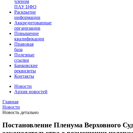
членом
ПАУ ЦФО
Раскрытие
информации
Аккредитованные
организации
Повышение
квалификации
Правовая
база
Полезные
ссылки
Банковские
реквизиты
Контакты
Новости
Архив новостей
Главная
Новости
Новость детально
Постановление Пленума Верховного Суда
законодательства о возмещении издерж