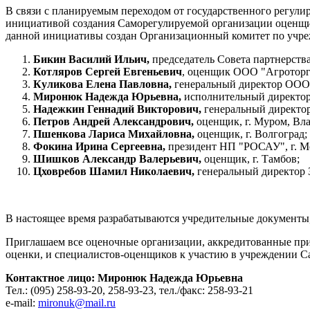
В связи с планируемым переходом от государственного регу
инициативой создания Саморегулируемой организации оценщи
данной инициативы создан Организационный комитет по учреж
Бикин Василий Ильич,
председатель Совета партнерств
Котляров Сергей Евгеньевич
, оценщик ООО "Агроторг 
Куликова Елена Павловна,
генеральный директор ООО "
Миронюк Надежда Юрьевна,
исполнительный директор
Надежкин Геннадий Викторович,
генеральный директо
Петров Андрей Александрович,
оценщик, г. Муром, Вла
Пшенкова Лариса Михайловна,
оценщик, г. Волгоград;
Фокина Ирина Сергеевна,
президент НП "РОСАУ", г. М
Шишков Александр Валерьевич,
оценщик, г. Тамбов;
Цховребов Шамил Николаевич,
генеральный директор 
В настоящее время разрабатываются учредительные документы,
Приглашаем все оценочные организации, аккредитованные пр
оценки, и специалистов-оценщиков к участию в учреждении С
Контактное лицо: Миронюк Надежда Юрьевна
Тел.: (095) 258-93-20, 258-93-23, тел./факс: 258-93-21
e-mail:
mironuk@mail.ru