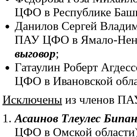
ЦФО в Республике Башк
Данилов Сергей Владим
ПАУ ЦФО в Ямало-Нене
выговор
;
Гатаулин Роберт Агдес
ЦФО в Ивановской обла
Исключены
из членов П
Асаинов Тлеулес Бипа
ЦФО в Омской области)