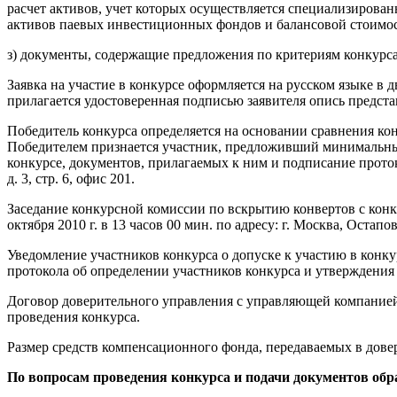
расчет активов, учет которых осуществляется специализиров
активов паевых инвестиционных фондов и балансовой стоимо
з) документы, содержащие предложения по критериям конкурса
Заявка на участие в конкурсе оформляется на русском языке в д
прилагается удостоверенная подписью заявителя опись предста
Победитель конкурса определяется на основании сравнения к
Победителем признается участник, предложивший минимальный
конкурсе, документов, прилагаемых к ним и подписание протокол
д. 3, стр. 6, офис 201.
Заседание конкурсной комиссии по вскрытию конвертов с конк
октября 2010 г. в 13 часов 00 мин. по адресу: г. Москва, Остаповс
Уведомление участников конкурса о допуске к участию в конку
протокола об определении участников конкурса и утверждения
Договор доверительного управления с управляющей компанией 
проведения конкурса.
Размер средств компенсационного фонда, передаваемых в дове
По вопросам проведения конкурса и подачи документов о