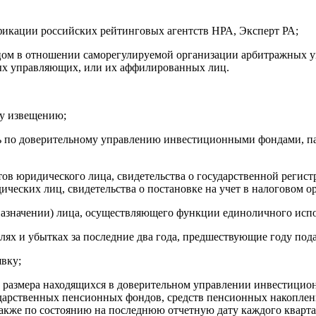
фикации российских рейтинговых агентств НРА, Эксперт РА;
ом в отношении саморегулируемой организации арбитражных у
ых управляющих, или их аффилированных лиц.
му извещению;
ость по доверительному управлению инвестиционными фондами,
ов юридического лица, свидетельства о государственной регис
ческих лиц, свидетельства о постановке на учет в налоговом ор
(назначении) лица, осуществляющего функции единоличного исп
лях и убытках за последние два года, предшествующие году пода
вку;
 размера находящихся в доверительном управлении инвестицио
арственных пенсионных фондов, средств пенсионных накоплени
также по состоянию на последнюю отчетную дату каждого квартал