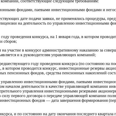
е компании, соответствующие следующим требованиям:
тиционными фондами, паевыми инвестиционными фондами и нег
ствующих дате подачи заявки, не применялись процедуры, преду
я лицензии на деятельность по управлению инвестиционными 
 году проведения конкурса, на 1 января года, в котором проводи
и сборов;
ки на участие в конкурсе административному наказанию за сов
ъявляется и к руководителям управляющих компаний;
 предшествующего году проведения конкурса (по состоянию на по
а, в котором проводится конкурс, инвестиционные резервы акц
ых пенсионных фондов, средства пенсионных накоплений состав
по управлению инвестиционными фондами, паевыми инвестици
и этом началом деятельности в качестве управляющей компании 
доверительного управления инвестиционными резервами акцион
 в силу первого договора о передаче управляющей компании по
 инвестиционных фондов — дата завершения формирования (пер
курса, и по состоянию на дату окончания последнего квартала п