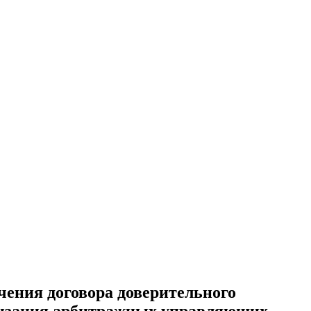
ения договора доверительного
низация арбитражных управляющих