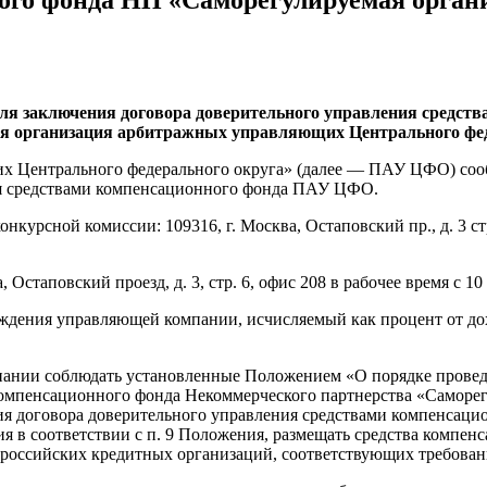
ля заключения договора доверительного управления средст
я организация арбитражных управляющих Центрального фед
х Центрального федерального округа» (далее — ПАУ ЦФО) соо
ия средствами компенсационного фонда ПАУ ЦФО.
урсной комиссии: 109316, г. Москва, Остаповский пр., д. 3 стр. 
стаповский проезд, д. 3, стр. 6, офис 208 в рабочее время с 10 ч.
раждения управляющей компании, исчисляемый как процент от д
пании соблюдать установленные Положением «О порядке провед
компенсационного фонда Некоммерческого партнерства «Саморег
я договора доверительного управления средствами компенсацио
я в соответствии с п. 9 Положения, размещать средства комп
 российских кредитных организаций, соответствующих требова