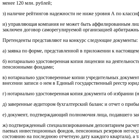
менее 120 млн. рублей;
з) наличие рейтингов надежности не ниже уровня А по класси
и) управляющая компания не может быть аффилированным лиц
заключен договор саморегулируемой организацией арбитражн
Претенденты представляют на конкурс следующие документы:
а) заявка по форме, представленной в приложении к настояще
б) нотариально удостоверенная копия лицензии на деятельн
пенсионными фондами;
в) нотариально удостоверенные копии учредительных документ
внесении записи о нем в Единый государственный реестр юриди
г) нотариально удостоверенная копия документа об избрании 
д) заверенные аудитором бухгалтерский баланс и отчет о прибы
е) документ, подтверждающий полномочия лица, подавшего зая
ж) подтвержденный специализированным депозитарием расчет
паевых инвестиционных фондов, пенсионных резервов негосуд
состоянию на последнюю отчетную дату каждого квартала), а 