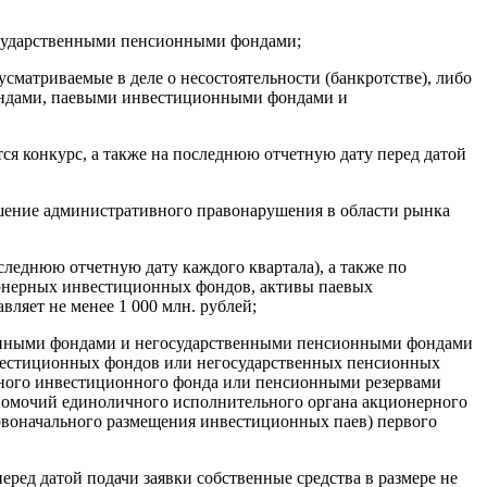
осударственными пенсионными фондами;
сматриваемые в деле о несостоятельности (банкротстве), либо
фондами, паевыми инвестиционными фондами и
тся конкурс, а также на последнюю отчетную дату перед датой
ершение административного правонарушения в области рынка
следнюю отчетную дату каждого квартала), а также по
ионерных инвестиционных фондов, активы паевых
ляет не менее 1 000 млн. рублей;
онными фондами и негосударственными пенсионными фондами
инвестиционных фондов или негосударственных пенсионных
ерного инвестиционного фонда или пенсионными резервами
лномочий единоличного исполнительного органа акционерного
воначального размещения инвестиционных паев) первого
еред датой подачи заявки собственные средства в размере не