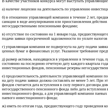
В качестве участников конкурса могут выступать управляющи
а) наличие лицензии на деятельность по управлению инвес
б) в отношении управляющей компании в течение 2 лет, предше
санкции в виде аннулирования или приостановления действи
негосударственными пенсионными фондами;
в) отсутствие по состоянию на 1 января года, предшествующего
подачи заявки просроченной задолженности по уплате налогов 
г) управляющая компания не подвергнута на дату подачи заяв
ценных бумаг и финансовых услуг. Указанное требование пред
д) размер активов, находящихся в управлении в течение года,
состоянию на последнюю отчетную дату каждого квартала год
инвестиционных фондов, пенсионные резервы негосударственн
е) продолжительность деятельности управляющей компании 
на дату подачи заявки должна составлять не менее 5 лет. Пр
фондов считается дата вступления в силу первого договора 
негосударственного пенсионного фонда либо дата вступления
инвестиционного фонда, а для управляющей компании паевых
паевого инвестиционного фонда;
ж) иметь по итогам года, предшествующего году проведения кон