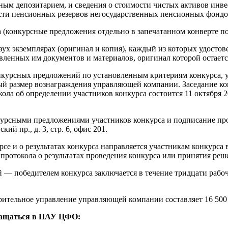
анным депозитарием, и сведения о стоимости чистых активов и
сти пенсионных резервов негосударственных пенсионных фондо
 (конкурсные предложения отдельно в запечатанном конверте по
вух экземплярах (оригинал и копия), каждый из которых удостове
вленных им документов и материалов, оригинал которой остаетс
онкурсных предложений по установленным критериям конкурса, 
 размер вознаграждения управляющей компании. Заседание кон
а об определении участников конкурса состоится 11 октября 2010
урсными предложениями участников конкурса и подписание прот
кий пр., д. 3, стр. 6, офис 201.
рсе и о результатах конкурса направляется участникам конкурса
 протокола о результатах проведения конкурса или принятия ре
— победителем конкурса заключается в течение тридцати рабочи
рительное управление управляющей компании составляет 16 500 
бращаться в ПАУ ЦФО: